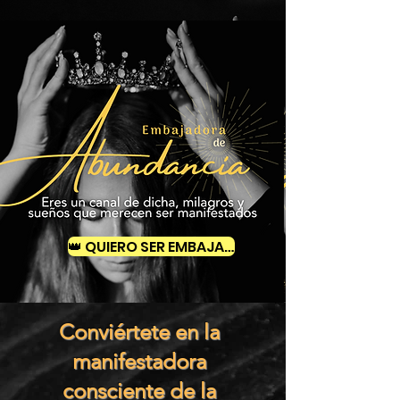
👑 QUIERO SER EMBAJADORA 👑
Conviértete en la
manifestadora
consciente de la