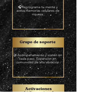
🎧Reprograma tu mente y
activa memorias celulares de
riqueza.
Grupo de soporte
🤝
Acompañamiento y sostén en
cada paso. Expansión en
comunidad de alta
vibración
Activaciones
multidimensionales
💎Potencia tus manifestaciones