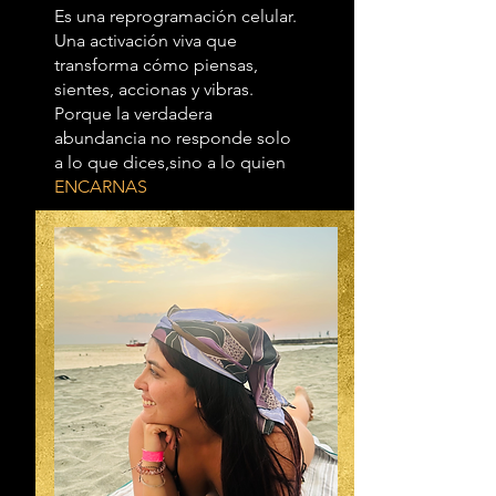
Es una reprogramación celular.
Una activación viva que
transforma cómo piensas,
sientes, accionas y vibras.
Porque la verdadera
abundancia no responde solo
a lo que dices,sino a lo quien
ENCARNAS