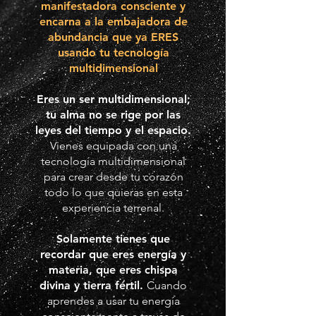
manifestadora consciente y
encarna a la embajadora de
abundancia que ya ERES
usando tu tecnología
multidimensional
Eres un ser multidimensional;
tu alma no se rige por las
leyes del tiempo y el espacio.
Vienes equipada con una
tecnología multidimensional
para crear desde tu corazón
todo lo que quieras en esta
experiencia terrenal.
Solamente tienes que
recordar que eres energía y
materia, que eres chispa
divina y tierra fértil.
Cuando
aprendes a usar tu energía