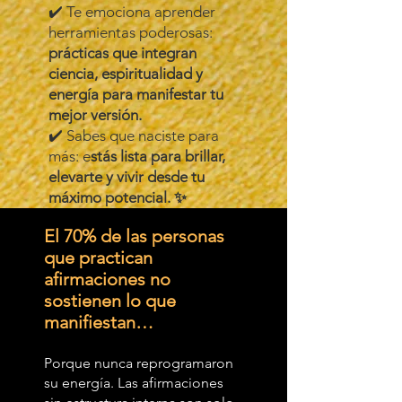
✔️ Te emociona aprender
herramientas poderosas:
prácticas que integran
ciencia, espiritualidad y
energía para manifestar tu
mejor versión.
✔️ Sabes que naciste para
más: e
stás lista para brillar,
elevarte y vivir desde tu
máximo potencial. ✨
El 70% de las personas
que practican
afirmaciones no
sostienen lo que
manifiestan…
Porque nunca reprogramaron
su energía. Las afirmaciones