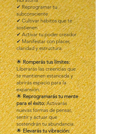
vibratoria
✔ Reprogramar tu
subconsciente
✔ Cultivar hábitos que te
sostienen
✔ Activar tu poder creador
✔ Manifestar con placer,
claridad y estructura.
🌟
Romperás tus límites:
Liberarás las creencias que
te mantienen estancada y
abrirás espacio para la
expansión.
🌟
Reprogramarás tu mente
para el éxito:
Activarás
nuevas formas de pensar,
sentir y actuar que
sostendrán tu abundancia.
🌟
Elevarás tu vibración: