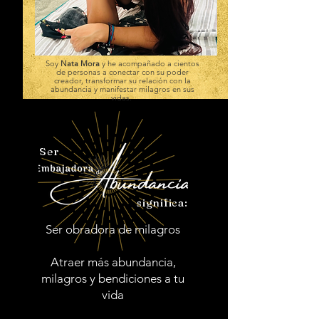
Soy
Nata Mora
y he acompañado a cientos
de personas a conectar con su poder
creador, transformar su relación con la
abundancia y manifestar milagros en sus
vidas.
Ser
significa:
Ser obradora de milagros
Atraer más abundancia,
milagros y bendiciones a tu
vida