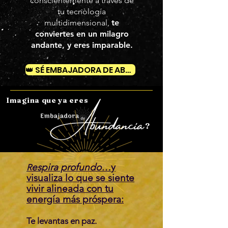
conscientemente a través de
tu tecnología
multidimensional,
te
conviertes en un milagro
andante, y eres imparable.
👑 SÉ EMBAJADORA DE ABUNDANCIA 👑
Imagina que ya eres
?
espira profundo…
y
R
visualiza lo que se siente
vivir alineada con tu
energía más próspera:
Te levantas en paz.